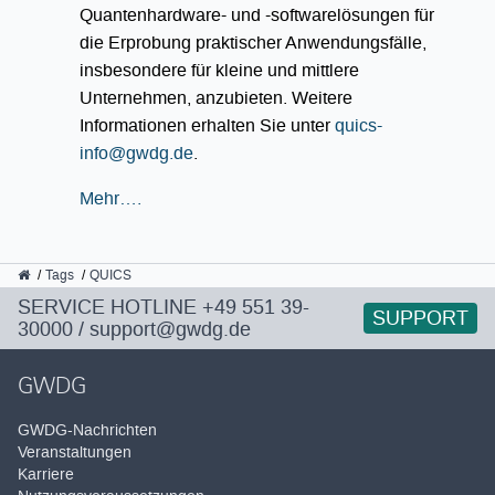
Quantenhardware- und -softwarelösungen für
die Erprobung praktischer Anwendungsfälle,
insbesondere für kleine und mittlere
Unternehmen, anzubieten. Weitere
Informationen erhalten Sie unter
quics-
info@gwdg.de
.
Mehr….
GWDG
Tags
QUICS
SERVICE HOTLINE
+49 551 39-
SUPPORT
30000
/
support@gwdg.de
GWDG
GWDG-Nachrichten
Veranstaltungen
Karriere