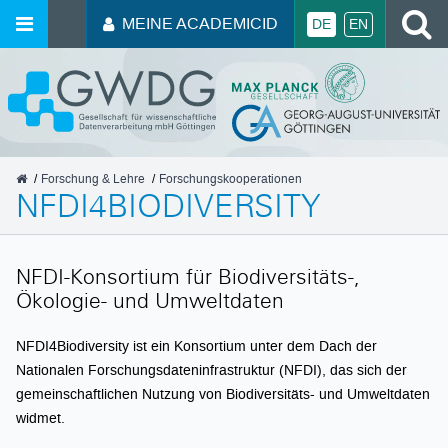
MEINE ACADEMICID
DE
EN
GWDG
Forschung & Lehre
Forschungskooperationen
NFDI4BIODIVERSITY
NFDI-Konsortium für Biodiversitäts-,
Ökologie- und Umweltdaten
NFDI4Biodiversity ist ein Konsortium unter dem Dach der
Nationalen Forschungsdateninfrastruktur (NFDI), das sich der
gemeinschaftlichen Nutzung von Biodiversitäts- und Umweltdaten
widmet.