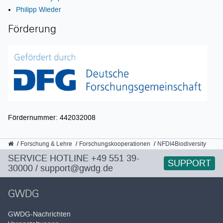
Philipp Wieder
Förderung
Fördernummer: 442032008
GWDG
Forschung & Lehre
Forschungskooperationen
NFDI4Biodiversity
SERVICE HOTLINE
+49 551 39-
SUPPORT
30000
/
support@gwdg.de
GWDG
GWDG-Nachrichten