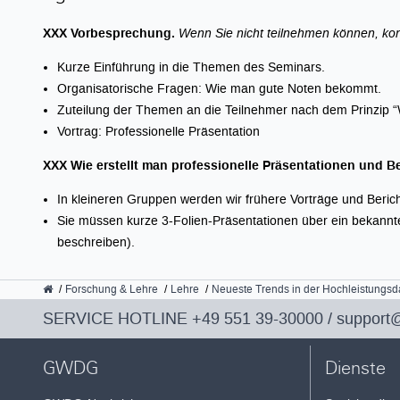
XXX Vorbesprechung.
Wenn Sie nicht teilnehmen können, kont
Kurze Einführung in die Themen des Seminars.
Organisatorische Fragen: Wie man gute Noten bekommt.
Zuteilung der Themen an die Teilnehmer nach dem Prinzip “
Vortrag: Professionelle Präsentation
XXX Wie erstellt man professionelle Präsentationen und Be
In kleineren Gruppen werden wir frühere Vorträge und Beric
Sie müssen kurze 3-Folien-Präsentationen über ein bekannt
beschreiben).
GWDG
Forschung & Lehre
Lehre
Neueste Trends in der Hochleistungs
SERVICE HOTLINE
+49 551 39-30000
/
support
GWDG
Dienste