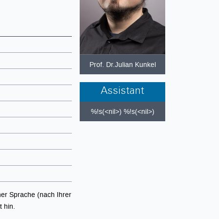
Prof. Dr.Julian Kunkel
Assistant
%!s(<nil>) %!s(<nil>)
er Sprache (nach Ihrer
 hin.